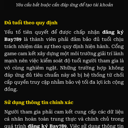
Yêu cầu bắt buộc cần đáp ứng để tạo tài khoản
Đủ tuổi theo quy định
Yếu tố tiên quyết để được chấp nhận
đăng ký
Bay789
là thành viên phải đảm bảo đủ tuổi chịu
trách nhiệm dân sự theo quy định hiện hành. Cổng
game cam kết xây dựng một môi trường giải trí lành
mạnh nên việc kiểm soát độ tuổi người tham gia là
vô cùng nghiêm ngặt. Những trường hợp không
đáp ứng đủ tiêu chuẩn này sẽ bị hệ thống từ chối
cấp quyền truy cập nhằm bảo vệ tối đa lợi ích cộng
đồng.
Sử dụng thông tin chính xác
Người tham gia phải cam kết cung cấp các dữ liệu
cá nhân hoàn toàn trung thực và chính chủ trong
quá trình
đăng ký Bay789
. Việc sử dụng thông tin