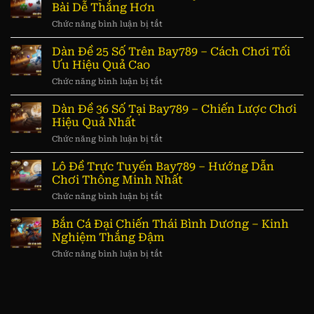
Bài Dễ Thắng Hơn
Chức năng bình luận bị tắt
ở
Cách
Xếp
Dàn Đề 25 Số Trên Bay789 – Cách Chơi Tối
Bài
Ưu Hiệu Quả Cao
Sâm
Chức năng bình luận bị tắt
ở
Lốc
Dàn
Bay789
Đề
Dàn Đề 36 Số Tại Bay789 – Chiến Lược Chơi
Tối
25
Ưu
Hiệu Quả Nhất
Số
Thế
Chức năng bình luận bị tắt
ở
Trên
Bài
Dàn
Bay789
Dễ
Đề
Lô Đề Trực Tuyến Bay789 – Hướng Dẫn
–
Thắng
36
Cách
Chơi Thông Minh Nhất
Hơn
Số
Chơi
Chức năng bình luận bị tắt
ở
Tại
Tối
Lô
Bay789
Ưu
Đề
Bắn Cá Đại Chiến Thái Bình Dương – Kinh
–
Hiệu
Trực
Chiến
Nghiệm Thắng Đậm
Quả
Tuyến
Lược
Cao
Chức năng bình luận bị tắt
ở
Bay789
Chơi
Bắn
–
Hiệu
Cá
Hướng
Quả
Đại
Dẫn
Nhất
Chiến
Chơi
Thái