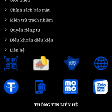
Giới thiệu
Chính sách bảo mật
Miễn trừ trách nhiệm
Quyền riêng tư
Điều khoản điều kiện
Liên hệ
THÔNG TIN LIÊN HỆ