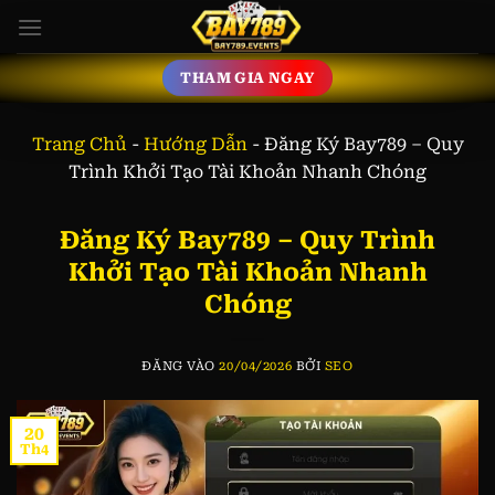
Bỏ
qua
nội
THAM GIA NGAY
dung
Trang Chủ
-
Hướng Dẫn
-
Đăng Ký Bay789 – Quy
Trình Khởi Tạo Tài Khoản Nhanh Chóng
Đăng Ký Bay789 – Quy Trình
Khởi Tạo Tài Khoản Nhanh
Chóng
ĐĂNG VÀO
20/04/2026
BỞI
SEO
20
Th4