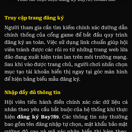
Truy cập trang đăng ký
Người tham gia cần tìm kiếm chính xác đường dẫn
chính thống của cổng game để bắt đầu quy trình
đăng ký an toàn. Việc sử dụng link chuẩn giúp hội
viên tránh được các rủi ro từ những trang web lừa
đảo đang xuất hiện tràn lan trên môi trường mạng.
Sau khi vào được trang chủ, người chơi nhấn chọn
mục tạo tài khoản hiển thị ngay tại góc màn hình
để hiện bảng biểu mẫu đăng ký.
Nhập đầy đủ thông tin
Hội viên tiến hành điền chính xác các dữ liệu cá
nhân theo yêu cầu bắt buộc của hệ thống khi thực
hiện
đăng ký Bay789
. Các thông tin này thường
bao gồm tên đăng nhập tự chọn, mật khẩu bảo mật
cường độ cao và mã xác nhận hiển thị kèm theo.