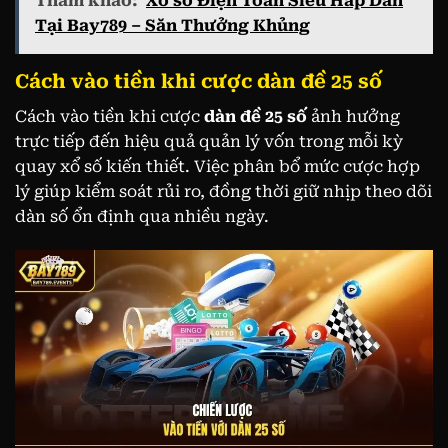
Tham khảo:
Xổ số Điện Toán Siêu Hấp Dẫn
Tại Bay789 – Săn Thưởng Khủng
Cách vào tiền khi cược dàn đề 25 số
Cách vào tiền khi cược
dàn đề 25 số
ảnh hưởng
trực tiếp đến hiệu quả quản lý vốn trong mỗi kỳ
quay xổ số kiến thiết. Việc phân bổ mức cược hợp
lý giúp kiểm soát rủi ro, đồng thời giữ nhịp theo dõi
dàn số ổn định qua nhiều ngày.