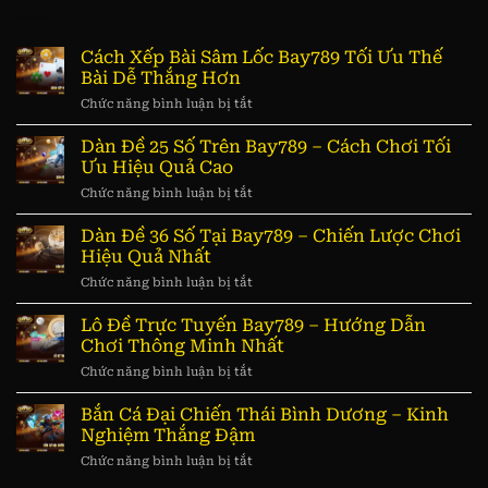
Cách Xếp Bài Sâm Lốc Bay789 Tối Ưu Thế
Bài Dễ Thắng Hơn
Chức năng bình luận bị tắt
ở
Cách
Xếp
Dàn Đề 25 Số Trên Bay789 – Cách Chơi Tối
Bài
Ưu Hiệu Quả Cao
Sâm
Chức năng bình luận bị tắt
ở
Lốc
Dàn
Bay789
Đề
Dàn Đề 36 Số Tại Bay789 – Chiến Lược Chơi
Tối
25
Ưu
Hiệu Quả Nhất
Số
Thế
Chức năng bình luận bị tắt
ở
Trên
Bài
Dàn
Bay789
Dễ
Đề
Lô Đề Trực Tuyến Bay789 – Hướng Dẫn
–
Thắng
36
Cách
Chơi Thông Minh Nhất
Hơn
Số
Chơi
Chức năng bình luận bị tắt
ở
Tại
Tối
Lô
Bay789
Ưu
Đề
Bắn Cá Đại Chiến Thái Bình Dương – Kinh
–
Hiệu
Trực
Chiến
Nghiệm Thắng Đậm
Quả
Tuyến
Lược
Cao
Chức năng bình luận bị tắt
ở
Bay789
Chơi
Bắn
–
Hiệu