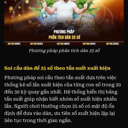
Phương pháp phân tích dàn 25 số
Soi cầu dàn đề 25 số theo tần suất xuất hiện
Phương pháp soi cầu theo tần suất dựa trên việc
thống kê số lần xuất hiện của từng con số trong 20
đến 30 kỳ quay gần nhất. Hệ thống hiển thị bảng
tần suất giúp nhận biết nhóm số xuất hiện nhiều
lần. Người chơi thường chọn 25 số có mật độ ổn
định để đưa vào dàn, ưu tiên số xuất hiện lặp lại
liên tục trong thời gian ngắn.