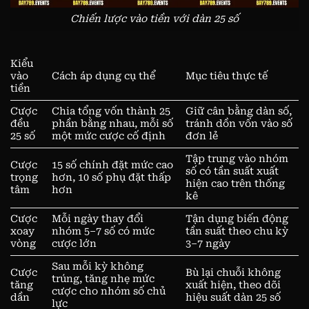
Chiến lược vào tiền với dàn 25 số
Kiểu
vào
Cách áp dụng cụ thể
Mục tiêu thực tế
tiền
Cược
Chia tổng vốn thành 25
Giữ cân bằng dàn số,
đều
phần bằng nhau, mỗi số
tránh dồn vốn vào số
25 số
một mức cược cố định
đơn lẻ
Tập trung vào nhóm
Cược
15 số chính đặt mức cao
số có tần suất xuất
trọng
hơn, 10 số phụ đặt thấp
hiện cao trên thống
tâm
hơn
kê
Cược
Mỗi ngày thay đổi
Tận dụng biến động
xoay
nhóm 5–7 số có mức
tần suất theo chu kỳ
vòng
cược lớn
3–7 ngày
Sau mỗi kỳ không
Cược
Bù lại chuỗi không
trúng, tăng nhẹ mức
tăng
xuất hiện, theo dõi
cược cho nhóm số chủ
dần
hiệu suất dàn 25 số
lực