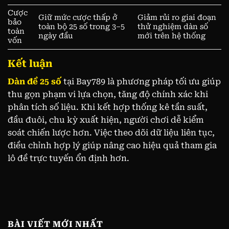
Cược
Giữ mức cược thấp ở
Giảm rủi ro giai đoạn
bảo
toàn bộ 25 số trong 3–5
thử nghiệm dàn số
toàn
ngày đầu
mới trên hệ thống
vốn
Kết luận
Dàn đề 25 số
tại Bay789 là phương pháp tối ưu giúp
thu gọn phạm vi lựa chọn, tăng độ chính xác khi
phân tích số liệu. Khi kết hợp thống kê tần suất,
đầu đuôi, chu kỳ xuất hiện, người chơi dễ kiểm
soát chiến lược hơn. Việc theo dõi dữ liệu liên tục,
điều chỉnh hợp lý giúp nâng cao hiệu quả tham gia
lô đề trực tuyến ổn định hơn.
BÀI VIẾT MỚI NHẤT