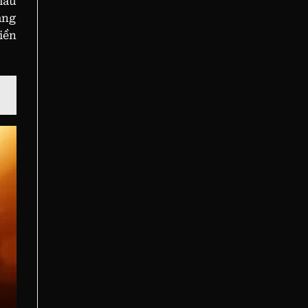
máu
àng
iền