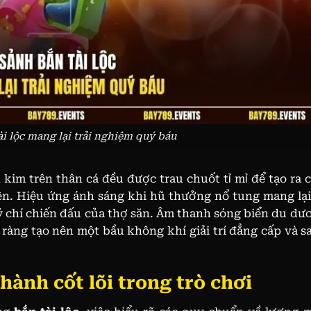
i lộc mang lại trải nghiệm quý báu
 kim trên thân cá đều được trau chuốt tỉ mỉ để tạo ra 
tiên. Hiệu ứng ánh sáng khi hũ thưởng nổ tung mang lại
 ý chí chiến đấu của thợ săn. Âm thanh sóng biển du dư
 ràng tạo nên một bầu không khí giải trí đẳng cấp và s
ành cốt lõi trong trò chơi