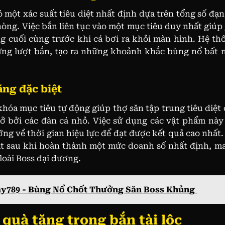
 một xác suất tiêu diệt nhất định dựa trên tổng số đạn
òng. Việc bắn liên tục vào một mục tiêu duy nhất giúp 
 cuối cùng trước khi cá bơi ra khỏi màn hình. Hệ th
ừng lượt bắn, tạo ra những khoảnh khắc bùng nổ bất 
ăng đặc biệt
óa mục tiêu tự động giúp thợ săn tập trung tiêu diệt 
ở bởi các đàn cá nhỏ. Việc sử dụng các vật phẩm này 
ỡng về thời gian hiệu lực để đạt được kết quả cao nhất.
ạt sau khi hoàn thành một mức doanh số nhất định, m
c loài Boss đại dương.
ay789 - Bùng Nổ Chốt Thưởng Săn Boss Khủng
 quà tặng trong bắn tài lộc