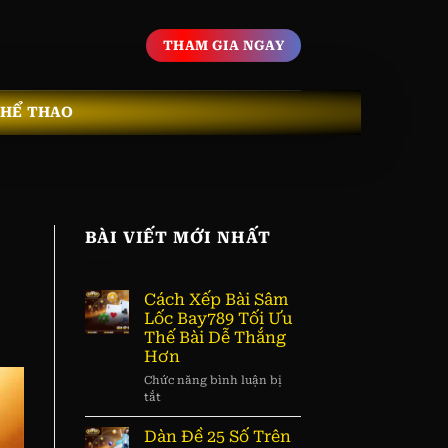
THAM GIA NGAY
HỂ THAO
BÀI VIẾT MỚI NHẤT
Cách Xếp Bài Sâm
Lốc Bay789 Tối Ưu
Thế Bài Dễ Thắng
Hơn
Chức năng bình luận bị
tắt
ở
Cách
Xếp
Dàn Đề 25 Số Trên