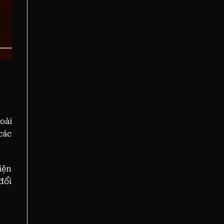
oài
các
iện
đổi