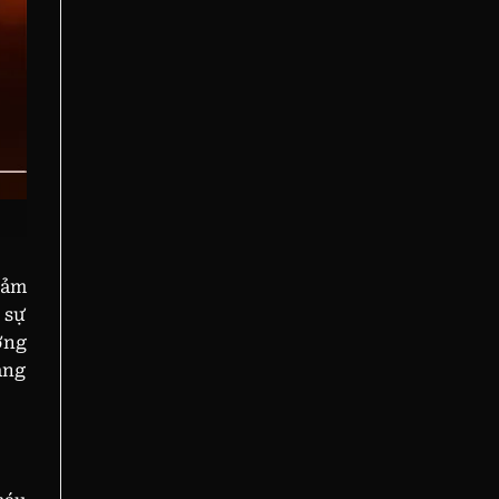
cảm
 sự
ơng
ang