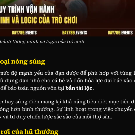
hành thông minh và logic của trò chơi
loại nòng súng
 mức độ mạnh yếu của đạn dược để phù hợp với từng l
Sử dụng đạn nhỏ cho cá bé và dồn hỏa lực đại bác vào 
 để bảo toàn nguồn vốn tại
bắn tài lộc
.
r hay súng điện mang lại khả năng tiêu diệt mục tiêu d
hóng hơn bình thường. Sự linh hoạt trong việc chuyển 
 và tư duy chiến lược sắc sảo của mỗi thợ săn.
 rơi của hũ thưởng