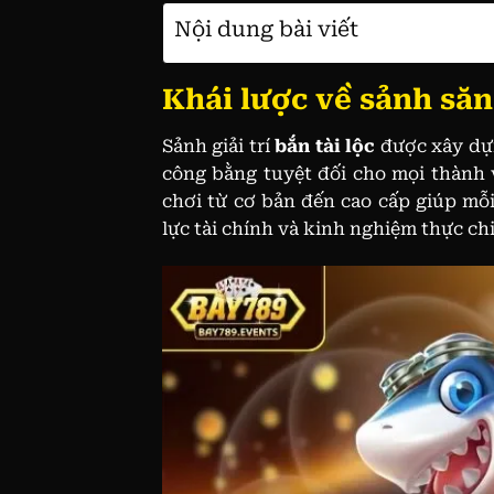
Nội dung bài viết
Khái lược về sảnh săn
Sảnh giải trí
bắn tài lộc
được xây dựn
công bằng tuyệt đối cho mọi thành 
chơi từ cơ bản đến cao cấp giúp mỗ
lực tài chính và kinh nghiệm thực ch