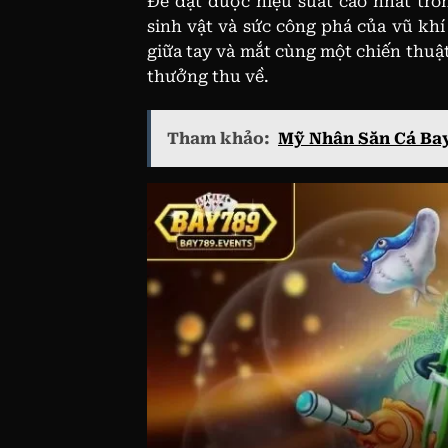
Để đạt được hiệu suất cao nhất tr
sinh vật và sức công phá của vũ khí
giữa tay và mắt cùng một chiến thuật
thưởng thu về.
Tham khảo:
Mỹ Nhân Săn Cá Bay