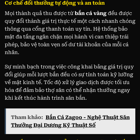
Cơ chế đổi thưởng tự động và an toàn
Mọi thành quả thu được từ
bắn cá vàng
đều được
quy đổi thành giá trị thực tế một cách nhanh chóng
thông qua cổng thanh toán uy tín. Hệ thống bảo
mật đa tầng ngăn chặn mọi hành vi can thiệp trái
phép, bảo vệ toàn vẹn số dư tài khoản của mỗi cá
nhân.
Sự minh bạch trong việc công khai bảng giá trị quy
đổi giúp mỗi lượt bắn đều có sự tính toán kỹ lưỡng
về mặt kinh tế. Tốc độ xử lý giao dịch được tối ưu
hóa để đảm bảo thợ săn có thể nhận thưởng ngay
khi kết thúc hành trình săn bắn.
Tham khảo:
Bắn Cá Zagoo - Nghệ Thuật Săn
Thưởng Đại Dương Kỹ Thuật Số