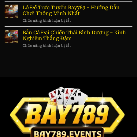
Dàn
Bay789
Dễ
Đề
Lô Đề Trực Tuyến Bay789 – Hướng Dẫn
–
Thắng
36
Cách
Chơi Thông Minh Nhất
Hơn
Số
Chơi
Chức năng bình luận bị tắt
ở
Tại
Tối
Lô
Bay789
Ưu
Đề
Bắn Cá Đại Chiến Thái Bình Dương – Kinh
–
Hiệu
Trực
Chiến
Nghiệm Thắng Đậm
Quả
Tuyến
Lược
Cao
Chức năng bình luận bị tắt
ở
Bay789
Chơi
Bắn
–
Hiệu
Cá
Hướng
Quả
Đại
Dẫn
Nhất
Chiến
Chơi
Thái
Thông
Bình
Minh
Dương
Nhất
–
Kinh
Nghiệm
Thắng
Đậm