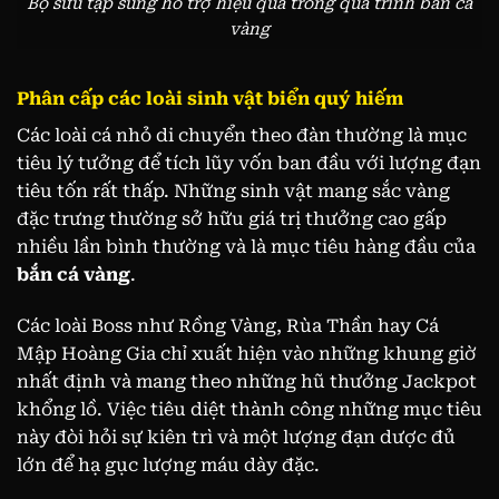
Bộ sưu tập súng hỗ trợ hiệu quả trong quá trình bắn cá
vàng
Phân cấp các loài sinh vật biển quý hiếm
Các loài cá nhỏ di chuyển theo đàn thường là mục
tiêu lý tưởng để tích lũy vốn ban đầu với lượng đạn
tiêu tốn rất thấp. Những sinh vật mang sắc vàng
đặc trưng thường sở hữu giá trị thưởng cao gấp
nhiều lần bình thường và là mục tiêu hàng đầu của
bắn cá vàng
.
Các loài Boss như Rồng Vàng, Rùa Thần hay Cá
Mập Hoàng Gia chỉ xuất hiện vào những khung giờ
nhất định và mang theo những hũ thưởng Jackpot
khổng lồ. Việc tiêu diệt thành công những mục tiêu
này đòi hỏi sự kiên trì và một lượng đạn dược đủ
lớn để hạ gục lượng máu dày đặc.