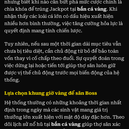
nhưng biết khi nào cần bứt phá mức cược chính là
chìa khóa để trúng Jackpot tại
bắn cá vàng
. Khi
nhận thấy các loài cá lớn có dấu hiệu xuất hiện
nhiều hơn bình thường, việc tăng cường hỏa lực là
quyết định mang tính chiến lược.
Tuy nhiên, nếu sau một thời gian dài mục tiêu vẫn
chưa bị tiêu diệt, cần chủ động từ bỏ để bảo toàn
vốn thay vì cố chấp theo đuổi. Sự quyết đoán trong
việc dừng lại hoặc tiến tới giúp thợ săn luôn giữ
được vị thế chủ động trước mọi biến động của hệ
thống.
Lựa chọn khung giờ vàng để săn Boss
Hệ thống thường có những khoảng thời gian nhất
định trong ngày mà các sinh vật mang giá trị
thưởng lớn xuất hiện với mật độ dày đặc hơn. Theo
dõi lịch sử nổ hũ tại
bắn cá vàng
giúp thợ săn xác